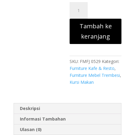
Rp500
ini
Kuantitas
adalah:
Stool
Rp325.
Bangku
Tambah ke
Kayu
Trembesi
keranjang
Kecil
Solid
Utuh
SKU:
FMFJ 0529
Kategori:
Furniture Kafe & Resto
,
Furniture Mebel Trembesi
,
Kursi Makan
Deskripsi
Informasi Tambahan
Ulasan (0)