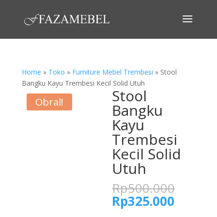
Home
»
Toko
»
Furniture Mebel Trembesi
»
Stool
Bangku Kayu Trembesi Kecil Solid Utuh
Stool
Obral!
Bangku
Kayu
Trembesi
Kecil Solid
Utuh
Harga
Rp
500.000
asliny
Harga
Rp
325.000
adalah
saat