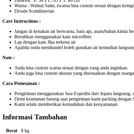
Dimensi : P. 54 x L. 65 x T. 80 cm
Warna : Walnut Satin, (warna bisa custom sesuai dengan keing
Desain Scandinavian
Care Instructions :
Jangan di kenakan air berwarna, bara api, asam/bahan kimia be
Bersihkan menggunakan kain microfiber.
Lap dengan kain Jika terkena air
Apabila noda membandel boleh gunakan air kemudian langsung 
Note :
Anda bisa custom warna sesuai dengan yang anda inginkan.
Anda juga bisa custom ukuran yang disesuaikan dengan ruanga
Cara Pemesanan :
Pengiriman menggunakan Jasa Expedisi dari Jepara langsung, s
Demi keamanan barang saat pengiriman kami packing dengan Sin
Kami selalu memberikan kemudahan dan kenyamanan
Informasi Tambahan
Berat
8 kg