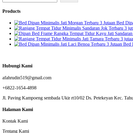
Rp520.000.
Products
Bed Dipa
Bed 
Hubungi Kami
afahrudin519@gmail.com
+6822-1654-4898
Jl. Paving Kampoeng sembada Ukir rt10/02 Ds. Petekeyan Kec. Tahu
Halaman Kami
Kontak Kami
Tentang Kami