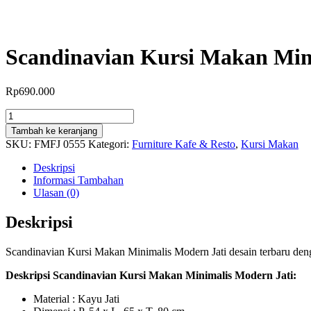
Scandinavian Kursi Makan Min
Rp
690.000
Kuantitas
Scandinavian
Tambah ke keranjang
Kursi
SKU:
FMFJ 0555
Kategori:
Furniture Kafe & Resto
,
Kursi Makan
Makan
Minimalis
Deskripsi
Modern
Informasi Tambahan
Jati
Ulasan (0)
Deskripsi
Scandinavian Kursi Makan Minimalis Modern Jati desain terbaru deng
Deskripsi Scandinavian Kursi Makan Minimalis Modern Jati:
Material : Kayu Jati