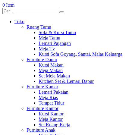
0 Item
Toko
Ruang Tamu
Sofa & Kursi Tamu
Meja Tamu
Lemari Pajangan
Meja Tv
Kursi Sofa Goyang, Santai, Malas Keluarga
Furniture Dapur
Kursi Makan
Meja Makan
Set Meja Makan
Kitchen Set & Lemari Dapur
Furniture Kamar
Lemari Pakaian
Meja Rias
Tempat Tidur
Furniture Kantor
Kursi Kantor
Meja Kantor
Set Ruang Kerja
Furniture Anak