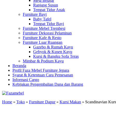
Meja Belajar
Ranjang Susun
Tempat Tidur Anak
Furniture Bayi
Baby Tafel
Tempat Tidur Bayi
Furniture Mebel Trembesi
Furniture Dekorasi Pelaminan
Furniture Kafe & Resto
Furniture Luar Ruangan
Gazebo & Rumah Kayu
Gebyok & Kusen Kayu
Kursi & Bangku Sofa Teras
Mimbar & Podium Kayu
Beranda
Profil Faza Mebel Furniture Jepara
Syarat & Ketentuan Cara Pemesanan
Informasi Cargo
Kebijakan Pengembalian Dana dan Barang
Home
»
Toko
»
Furniture Dapur
»
Kursi Makan
»
Scandinavian Kurs