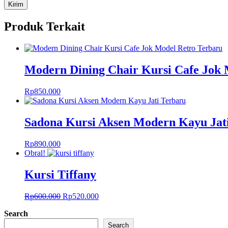
Produk Terkait
Modern Dining Chair Kursi Cafe Jok 
Rp
850.000
Sadona Kursi Aksen Modern Kayu Jat
Rp
890.000
Obral!
Kursi Tiffany
Harga
Harga
Rp
600.000
Rp
520.000
aslinya
saat
Search
adalah:
ini
Rp600.000.
adalah:
Search