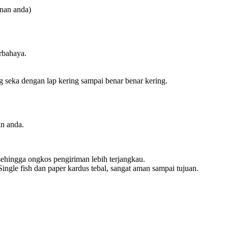
inan anda)
rbahaya.
seka dengan lap kering sampai benar benar kering.
n anda.
ehingga ongkos pengiriman lebih terjangkau.
gle fish dan paper kardus tebal, sangat aman sampai tujuan.