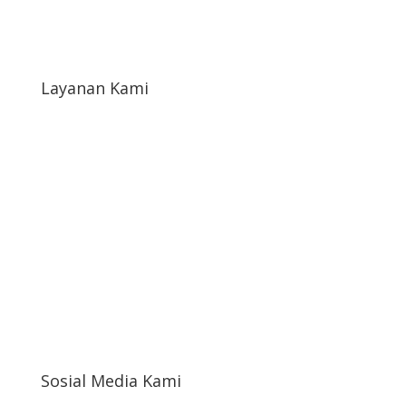
Blog
Layanan Kami
Syarat & Ketentuan
Syarat Return & Refund
Kebijakan Privasi
Informasi Cargo
Akun Saya
Sosial Media Kami