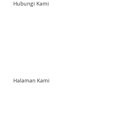
Hubungi Kami
afahrudin519@gmail.com
+6822-1654-4898
Jl. Paving Kampoeng sembada Ukir rt10/02 Ds.
Petekeyan Kec. Tahunan Kab. Jepara Prop. Jawa
Tengah Indonesia
Halaman Kami
Kontak Kami
Tentang Kami
Katalog Toko