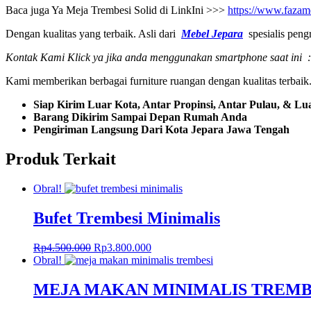
Baca juga Ya Meja Trembesi Solid di LinkIni >>>
https://www.fazame
Dengan kualitas yang terbaik. Asli dari
Mebel Jepara
spesialis peng
Kontak Kami Klick ya jika anda menggunakan smartphone saat ini :
Kami memberikan berbagai furniture ruangan dengan kualitas terbai
Siap Kirim Luar Kota, Antar Propinsi, Antar Pulau, & Lu
Barang Dikirim Sampai Depan Rumah Anda
Pengiriman Langsung Dari Kota Jepara Jawa Tengah
Produk Terkait
Obral!
Bufet Trembesi Minimalis
Harga
Harga
Rp
4.500.000
Rp
3.800.000
aslinya
saat
Obral!
adalah:
ini
Rp4.500.000.
adalah:
MEJA MAKAN MINIMALIS TREMB
Rp3.800.000.