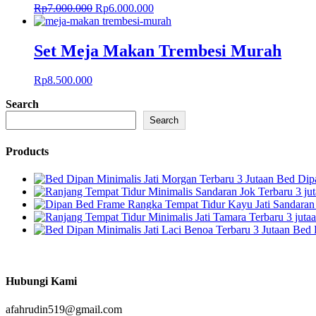
Harga
Harga
Rp
7.000.000
Rp
6.000.000
aslinya
saat
adalah:
ini
Rp7.000.000.
adalah:
Set Meja Makan Trembesi Murah
Rp6.000.000.
Rp
8.500.000
Search
Search
Products
Bed Dipa
Bed 
Hubungi Kami
afahrudin519@gmail.com