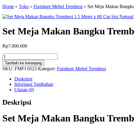
Home
»
Toko
»
Furniture Mebel Trembesi
»
Set Meja Makan Bangku 
Set Meja Makan Bangku Trembes
Rp
7.000.000
Kuantitas
Set
Tambah ke keranjang
Meja
SKU:
FMFJ 0523
Kategori:
Furniture Mebel Trembesi
Makan
Bangku
Deskripsi
Trembesi
Informasi Tambahan
1.5
Ulasan (0)
Meter
x
Deskripsi
80
Cm
Sisi
Set Meja Makan Bangku Trembes
Natural