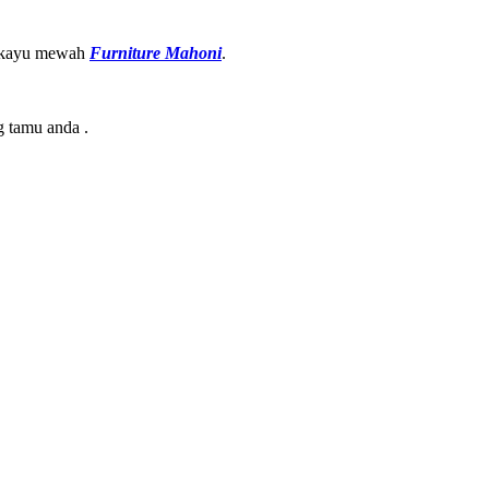
us kayu mewah
Furniture Mahoni
.
g tamu anda .