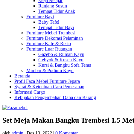
Meja Belajar
Ranjang Susun
Tempat Tidur Anak
Furniture Bayi
Baby Tafel
Tempat Tidur Bayi
Furniture Mebel Trembesi
Furniture Dekorasi Pelaminan
Furniture Kafe & Resto
Furniture Luar Ruangan
Gazebo & Rumah Kayu
Gebyok & Kusen Kayu
Kursi & Bangku Sofa Teras
Mimbar & Podium Kayu
Beranda
Profil Faza Mebel Furniture Jepara
Syarat & Ketentuan Cara Pemesanan
Informasi Cargo
Kebijakan Pengembalian Dana dan Barang
Set Meja Makan Bangku Trembesi 1.5 Mete
oleh
admin
|
Des 13, 2022
|
0 Komentar