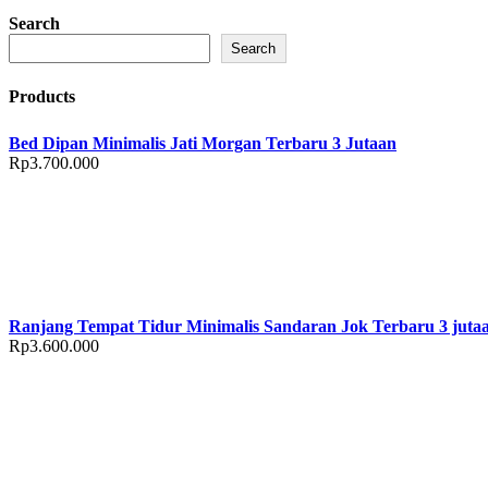
Search
Search
Products
Bed Dipan Minimalis Jati Morgan Terbaru 3 Jutaan
Rp
3.700.000
Ranjang Tempat Tidur Minimalis Sandaran Jok Terbaru 3 juta
Rp
3.600.000