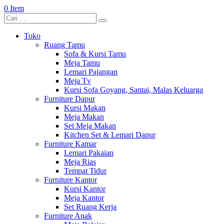
0 Item
Toko
Ruang Tamu
Sofa & Kursi Tamu
Meja Tamu
Lemari Pajangan
Meja Tv
Kursi Sofa Goyang, Santai, Malas Keluarga
Furniture Dapur
Kursi Makan
Meja Makan
Set Meja Makan
Kitchen Set & Lemari Dapur
Furniture Kamar
Lemari Pakaian
Meja Rias
Tempat Tidur
Furniture Kantor
Kursi Kantor
Meja Kantor
Set Ruang Kerja
Furniture Anak