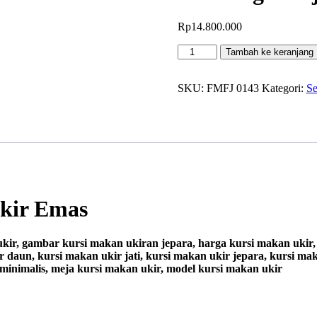
Rp
14.800.000
Kuantitas
Tambah ke keranjang
Set
Harga
Meja
SKU:
FMFJ 0143
Kategori:
Se
Kursi
Makan
Ukir
Emas
kir Emas
kir, gambar kursi makan ukiran jepara, harga kursi makan ukir, 
ir daun, kursi makan ukir jati, kursi makan ukir jepara, kursi 
minimalis, meja kursi makan ukir, model kursi makan ukir