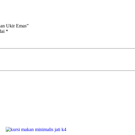
kan Ukir Emas”
dai
*