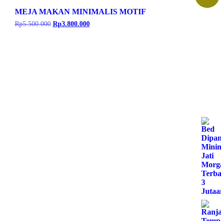
MEJA MAKAN MINIMALIS MOTIF
Harga
Harga
Rp
5.500.000
Rp
3.800.000
aslinya
saat
adalah:
ini
Rp5.500.000.
adalah:
Rp3.800.000.