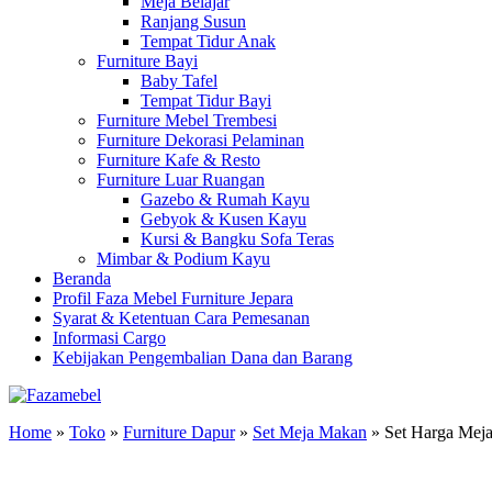
Meja Belajar
Ranjang Susun
Tempat Tidur Anak
Furniture Bayi
Baby Tafel
Tempat Tidur Bayi
Furniture Mebel Trembesi
Furniture Dekorasi Pelaminan
Furniture Kafe & Resto
Furniture Luar Ruangan
Gazebo & Rumah Kayu
Gebyok & Kusen Kayu
Kursi & Bangku Sofa Teras
Mimbar & Podium Kayu
Beranda
Profil Faza Mebel Furniture Jepara
Syarat & Ketentuan Cara Pemesanan
Informasi Cargo
Kebijakan Pengembalian Dana dan Barang
Home
»
Toko
»
Furniture Dapur
»
Set Meja Makan
»
Set Harga Mej