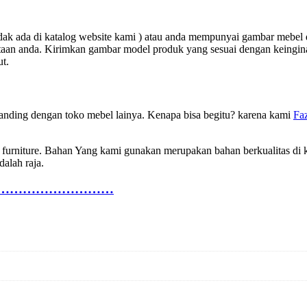
dak ada di katalog website kami ) atau anda mempunyai gambar mebel
aan anda. Kirimkan gambar model produk yang sesuai dengan keingina
t.
anding dengan toko mebel lainya. Kenapa bisa begitu? karena kami
Faz
urniture. Bahan Yang kami gunakan merupakan bahan berkualitas di ke
alah raja.
anan………………………………