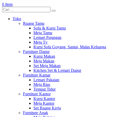
0 Item
Toko
Ruang Tamu
Sofa & Kursi Tamu
Meja Tamu
Lemari Pajangan
Meja Tv
Kursi Sofa Goyang, Santai, Malas Keluarga
Furniture Dapur
Kursi Makan
Meja Makan
Set Meja Makan
Kitchen Set & Lemari Dapur
Furniture Kamar
Lemari Pakaian
Meja Rias
Tempat Tidur
Furniture Kantor
Kursi Kantor
Meja Kantor
Set Ruang Kerja
Furniture Anak