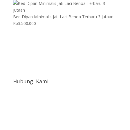
Bed Dipan Minimalis Jati Laci Benoa Terbaru 3 Jutaan
Rp
3.500.000
Hubungi Kami
afahrudin519@gmail.com
+6822-1654-4898
Jl. Paving Kampoeng sembada Ukir rt10/02 Ds.