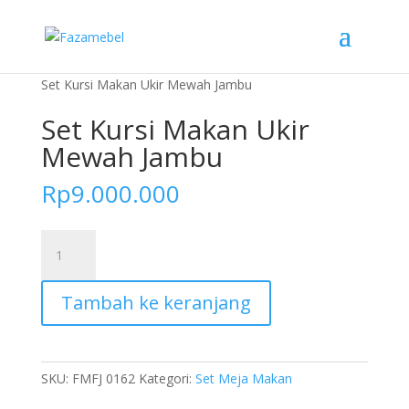
Home
»
Toko
»
Furniture Dapur
»
Set Meja Makan
»
Set Kursi Makan Ukir Mewah Jambu
Set Kursi Makan Ukir
Mewah Jambu
Rp
9.000.000
Kuantitas
Set
Kursi
Tambah ke keranjang
Makan
Ukir
Mewah
Jambu
SKU:
FMFJ 0162
Kategori:
Set Meja Makan