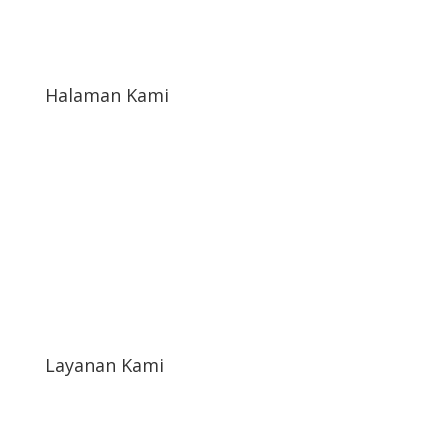
Petekeyan Kec. Tahunan Kab. Jepara Prop. Jawa
Tengah Indonesia
Halaman Kami
Kontak Kami
Tentang Kami
Katalog Toko
Blog
Layanan Kami
Syarat & Ketentuan