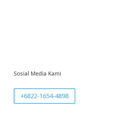
Syarat Return & Refund
Kebijakan Privasi
Informasi Cargo
Akun Saya
Sosial Media Kami
+6822-1654-4898