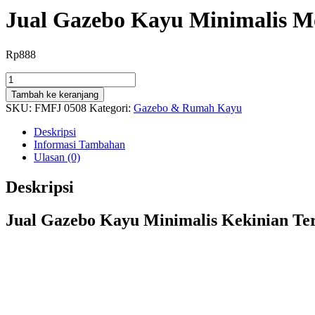
Jual Gazebo Kayu Minimalis Mo
Rp
888
Kuantitas
Jual
Tambah ke keranjang
Gazebo
SKU:
FMFJ 0508
Kategori:
Gazebo & Rumah Kayu
Kayu
Minimalis
Deskripsi
Modern
Informasi Tambahan
Terbaru
Ulasan (0)
Murah
(Gelugu
Deskripsi
Kelapa
Jati)
Jual Gazebo Kayu Minimalis Kekinian Ter
di
Pacitan