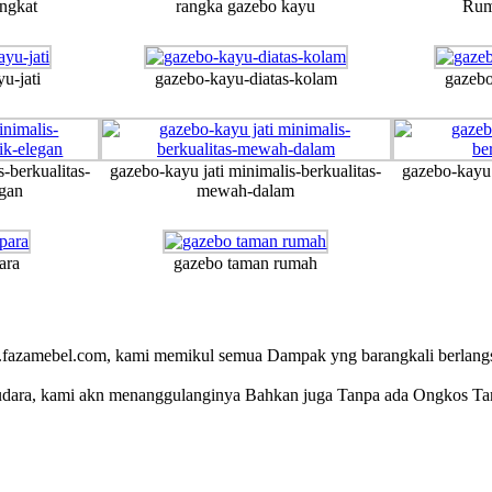
ngkat
rangka gazebo kayu
Rum
u-jati
gazebo-kayu-diatas-kolam
gazebo
-berkualitas-
gazebo-kayu jati minimalis-berkualitas-
gazebo-kayu 
gan
mewah-dalam
ara
gazebo taman rumah
.fazamebel.com, kami memikul semua Dampak yng barangkali berlangs
saudara, kami akn menanggulanginya Bahkan juga Tanpa ada Ongkos T