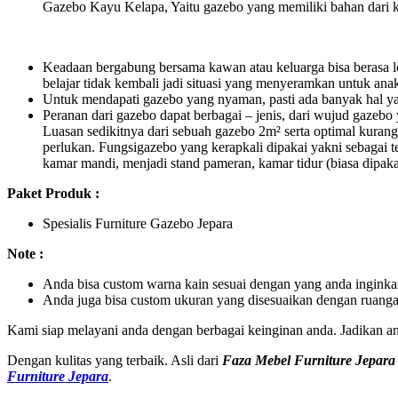
Gazebo Kayu Kelapa, Yaitu gazebo yang memiliki bahan dari k
Keadaan bergabung bersama kawan atau keluarga bisa berasa le
belajar tidak kembali jadi situasi yang menyeramkan untuk ana
Untuk mendapati gazebo yang nyaman, pasti ada banyak hal yan
Peranan dari gazebo dapat berbagai – jenis, dari wujud gazebo 
Luasan sedikitnya dari sebuah gazebo 2m² serta optimal kuran
perlukan. Fungsigazebo yang kerapkali dipakai yakni sebagai 
kamar mandi, menjadi stand pameran, kamar tidur (biasa dipakai
Paket Produk :
Spesialis Furniture Gazebo Jepara
Note :
Anda bisa custom warna kain sesuai dengan yang anda inginka
Anda juga bisa custom ukuran yang disesuaikan dengan ruanga
Kami siap melayani anda dengan berbagai keinginan anda. Jadikan an
Dengan kulitas yang terbaik. Asli dari
Faza Mebel Furniture Jepara
Furniture Jepara
.