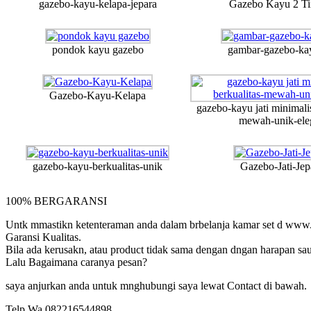
gazebo-kayu-kelapa-jepara
Gazebo Kayu 2 Ti
pondok kayu gazebo
gambar-gazebo-kay
Gazebo-Kayu-Kelapa
gazebo-kayu jati minimalis
mewah-unik-ele
gazebo-kayu-berkualitas-unik
Gazebo-Jati-Jep
100% BERGARANSI
Untk mmastikn ketenteraman anda dalam brbelanja kamar set d www
Garansi Kualitas.
Bila ada kerusakn, atau product tidak sama dengan dngan harapan 
Lalu Bagaimana caranya pesan?
saya anjurkan anda untuk mnghubungi saya lewat Contact di bawah.
Telp Wa 082216544898