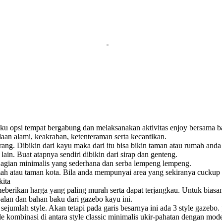
aku opsi tempat bergabung dan melaksanakan aktivitas enjoy bersama b
aan alami, keakraban, ketenteraman serta kecantikan.
ang. Dibikin dari kayu maka dari itu bisa bikin taman atau rumah anda
lain. Buat atapnya sendiri dibikin dari sirap dan genteng.
Bagian minimalis yang sederhana dan serba lempeng lempeng.
ah atau taman kota. Bila anda mempunyai area yang sekiranya cuckup
kita
berikan harga yang paling murah serta dapat terjangkau. Untuk biasan
alan dan bahan baku dari gazebo kayu ini.
ejumlah style. Akan tetapi pada garis besarnya ini ada 3 style gazebo.
yle kombinasi di antara style classic minimalis ukir-pahatan dengan mod