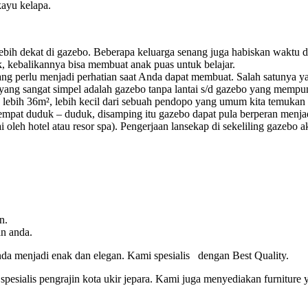
ayu kelapa.
bih dekat di gazebo. Beberapa keluarga senang juga habiskan waktu di
k, kebalikannya bisa membuat anak puas untuk belajar.
g perlu menjadi perhatian saat Anda dapat membuat. Salah satunya ya
yang sangat simpel adalah gazebo tanpa lantai s/d gazebo yang mempunya
g lebih 36m², lebih kecil dari sebuah pendopo yang umum kita temukan
tempat duduk – duduk, disamping itu gazebo dapat pula berperan menja
 oleh hotel atau resor spa). Pengerjaan lansekap di sekeliling gazebo
n.
n anda.
da menjadi enak dan elegan. Kami spesialis dengan Best Quality.
spesialis pengrajin kota ukir jepara. Kami juga menyediakan furniture