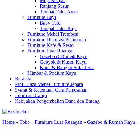
Meja Belajar
Ranjang Susun
Tempat Tidur Anak
Furniture Bayi
Baby Tafel
Tempat Tidur Bayi
Furniture Mebel Trembesi
Furniture Dekorasi Pelaminan
Furniture Kafe & Resto
Furniture Luar Ruangan
Gazebo & Rumah Kayu
Gebyok & Kusen Kayu
Kursi & Bangku Sofa Teras
Mimbar & Podium Kayu
Beranda
Profil Faza Mebel Furniture Jepara
Syarat & Ketentuan Cara Pemesanan
Informasi Cargo
Kebijakan Pengembalian Dana dan Barang
Home
»
Toko
»
Furniture Luar Ruangan
»
Gazebo & Rumah Kayu