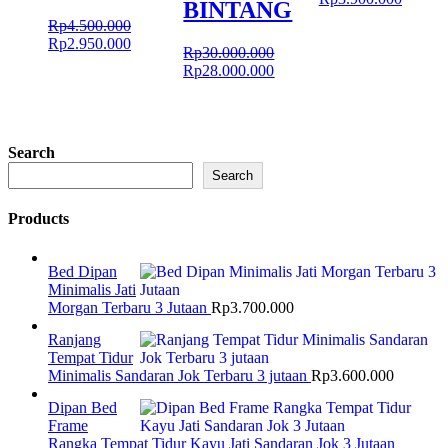
BINTANG
aslinya
saat
Rp
4.500.000
adalah:
ini
Harga
Harga
Rp
2.950.000
Rp4.000.000.
adalah:
Rp
30.000.000
aslinya
saat
Harga
Harga
Rp3.90
Rp
28.000.000
adalah:
ini
aslinya
saat
Rp4.500.000.
adalah:
adalah:
ini
Rp2.950.000.
Rp30.000.000.
adalah:
Rp28.000.000.
Search
Search
Products
Bed Dipan
Minimalis Jati
Morgan Terbaru 3 Jutaan
Rp
3.700.000
Ranjang
Tempat Tidur
Minimalis Sandaran Jok Terbaru 3 jutaan
Rp
3.600.000
Dipan Bed
Frame
Rangka Tempat Tidur Kayu Jati Sandaran Jok 3 Jutaan