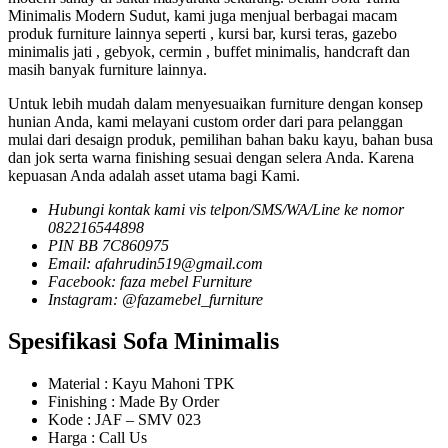
Minimalis Modern Sudut, kami juga menjual berbagai macam
produk furniture lainnya seperti , kursi bar, kursi teras, gazebo
minimalis jati , gebyok, cermin , buffet minimalis, handcraft dan
masih banyak furniture lainnya.
Untuk lebih mudah dalam menyesuaikan furniture dengan konsep
hunian Anda, kami melayani custom order dari para pelanggan
mulai dari desaign produk, pemilihan bahan baku kayu, bahan busa
dan jok serta warna finishing sesuai dengan selera Anda. Karena
kepuasan Anda adalah asset utama bagi Kami.
Hubungi kontak kami vis telpon/SMS/WA/Line ke nomor
082216544898
PIN BB 7C860975
Email: afahrudin519@gmail.com
Facebook: faza mebel Furniture
Instagram: @fazamebel_furniture
Spesifikasi Sofa Minimalis
Material : Kayu Mahoni TPK
Finishing : Made By Order
Kode : JAF – SMV 023
Harga : Call Us