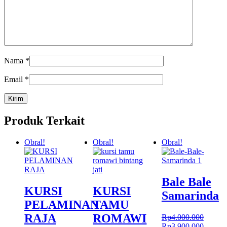
Nama
*
Email
*
Produk Terkait
Obral!
Obral!
Obral!
Bale Bale
KURSI
KURSI
Samarinda
PELAMINAN
TAMU
RAJA
ROMAWI
Rp
4.000.000
Harga
Harga
Rp
3.900.000