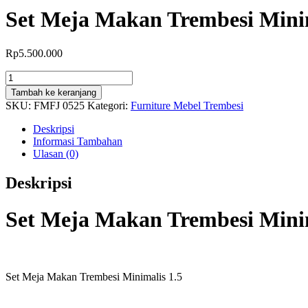
Set Meja Makan Trembesi Minim
Rp
5.500.000
Kuantitas
Set
Tambah ke keranjang
Meja
SKU:
FMFJ 0525
Kategori:
Furniture Mebel Trembesi
Makan
Trembesi
Deskripsi
Minimalis
Informasi Tambahan
1.5
Ulasan (0)
Meter
Plus
Deskripsi
2
Stool
Bangku
Set Meja Makan Trembesi Minim
Set Meja Makan Trembesi Minimalis 1.5