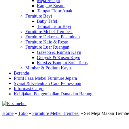
Meja Belajar
Ranjang Susun
Tempat Tidur Anak
Furniture Bayi
Baby Tafel
Tempat Tidur Bayi
Furniture Mebel Trembesi
Furniture Dekorasi Pelaminan
Furniture Kafe & Resto
Furniture Luar Ruangan
Gazebo & Rumah Kayu
Gebyok & Kusen Kayu
Kursi & Bangku Sofa Teras
Mimbar & Podium Kayu
Beranda
Profil Faza Mebel Furniture Jepara
Syarat & Ketentuan Cara Pemesanan
Informasi Cargo
Kebijakan Pengembalian Dana dan Barang
Home
»
Toko
»
Furniture Mebel Trembesi
»
Set Meja Makan Trembes