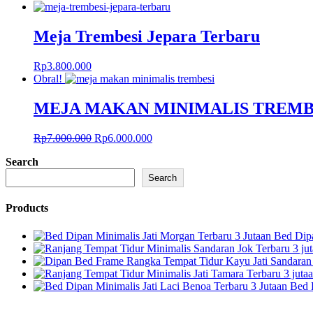
Meja Trembesi Jepara Terbaru
Rp
3.800.000
Obral!
MEJA MAKAN MINIMALIS TREMB
Harga
Harga
Rp
7.000.000
Rp
6.000.000
aslinya
saat
Search
adalah:
ini
Rp7.000.000.
adalah:
Search
Rp6.000.000.
Products
Bed Dipa
Bed 