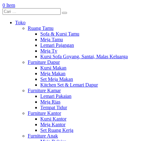
0 Item
Toko
Ruang Tamu
Sofa & Kursi Tamu
Meja Tamu
Lemari Pajangan
Meja Tv
Kursi Sofa Goyang, Santai, Malas Keluarga
Furniture Dapur
Kursi Makan
Meja Makan
Set Meja Makan
Kitchen Set & Lemari Dapur
Furniture Kamar
Lemari Pakaian
Meja Rias
Tempat Tidur
Furniture Kantor
Kursi Kantor
Meja Kantor
Set Ruang Kerja
Furniture Anak