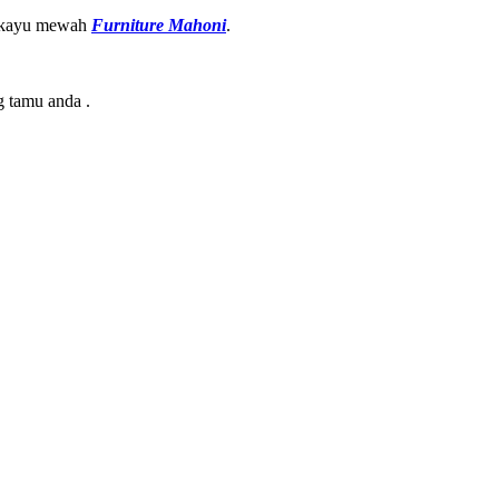
us kayu mewah
Furniture Mahoni
.
g tamu anda .