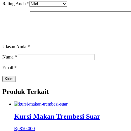
Rating Anda
*
Ulasan Anda
*
Nama
*
Email
*
Produk Terkait
Kursi Makan Trembesi Suar
Rp
850.000