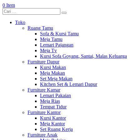
0 Item
Toko
Ruang Tamu
Sofa & Kursi Tamu
Meja Tamu
Lemari Pajangan
Meja Tv
Kursi Sofa Goyang, Santai, Malas Keluarga
Furniture Dapur
Kursi Makan
Meja Makan
Set Meja Makan
Kitchen Set & Lemari Dapur
Furniture Kamar
Lemari Pakaian
Meja Rias
Tempat Tidur
Furniture Kantor
Kursi Kantor
Meja Kantor
Set Ruang Kerja
Furniture Anak