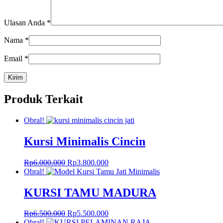
Ulasan Anda
*
Nama
*
Email
*
Produk Terkait
Obral!
Kursi Minimalis Cincin
Harga
Harga
Rp
6.000.000
Rp
3.800.000
aslinya
saat
Obral!
adalah:
ini
Rp6.000.000.
adalah:
KURSI TAMU MADURA
Rp3.800.000.
Harga
Harga
Rp
6.500.000
Rp
5.500.000
aslinya
saat
Obral!