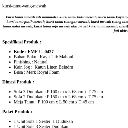
kursi-tamu-yang-mewah
kursi tamu mewah jati minimalis, kursi tamu kulit mewah, kursi tamu kayu 
kursi tamu putih mewah, kursi tamu ruangan mewah, kursi mewah ruang tamu
tamu sudut mewah, kursi tamu sofa mewah ukiran, set kursi tamu mewah, spesi
jati uki
Spesifikasi Produk :
Kode :
FMFJ – 0427
Bahan Baku : Kayu Jati/ Mahoni
Finishing : Natural
Kain Jog : Katun Linen Beludru
Busa : Merk Royal Foam
Dimesi Produk :
Sofa 3 Dudukan : P 160 cm x L 68 cm x T 75 cm
Sofa 2 Dudukan : P 150 cm x L 68 cm x T 75 cm
Meja Tamu : P 100 cm x L 50 cm x T 45 cm
Paket Produk :
1 Unit Sofa 1 Seater 1 Dudukan
1 Unit Sofa 3 Seater Dudukan