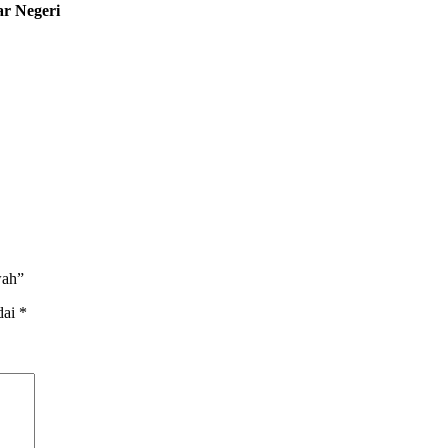
ar Negeri
wah”
dai
*