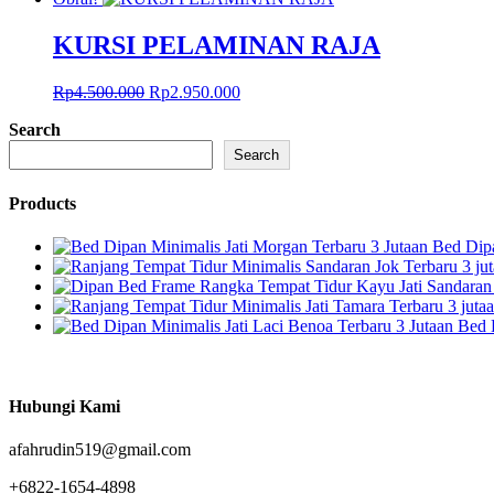
adalah:
ini
Rp6.500.000.
adalah:
KURSI PELAMINAN RAJA
Rp5.500.000.
Harga
Harga
Rp
4.500.000
Rp
2.950.000
aslinya
saat
Search
adalah:
ini
Rp4.500.000.
adalah:
Search
Rp2.950.000.
Products
Bed Dipa
Bed 
Hubungi Kami
afahrudin519@gmail.com
+6822-1654-4898