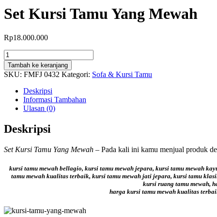
Set Kursi Tamu Yang Mewah
Rp
18.000.000
Kuantitas
Set
Tambah ke keranjang
Kursi
SKU:
FMFJ 0432
Kategori:
Sofa & Kursi Tamu
Tamu
Yang
Deskripsi
Mewah
Informasi Tambahan
Ulasan (0)
Deskripsi
Set Kursi Tamu Yang Mewah
– Pada kali ini kamu menjual produk d
kursi tamu mewah bellagio, kursi tamu mewah jepara, kursi tamu mewah kayu
tamu mewah kualitas terbaik, kursi tamu mewah jati jepara, kursi tamu kl
kursi ruang tamu mewah, ha
harga kursi tamu mewah kualitas terbai