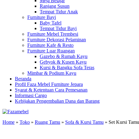
Meja Belajar
Ranjang Susun
Tempat Tidur Anak
Furniture Bayi
Baby Tafel
Tempat Tidur Bayi
Furniture Mebel Trembesi
Furniture Dekorasi Pelaminan
Furniture Kafe & Resto
Furniture Luar Ruangan
Gazebo & Rumah Kayu
Gebyok & Kusen Kayu
Kursi & Bangku Sofa Teras
Mimbar & Podium Kayu
Beranda
Profil Faza Mebel Furniture Jepara
Syarat & Ketentuan Cara Pemesanan
Informasi Cargo
Kebijakan Pengembalian Dana dan Barang
Home
»
Toko
»
Ruang Tamu
»
Sofa & Kursi Tamu
»
Set Kursi Tam