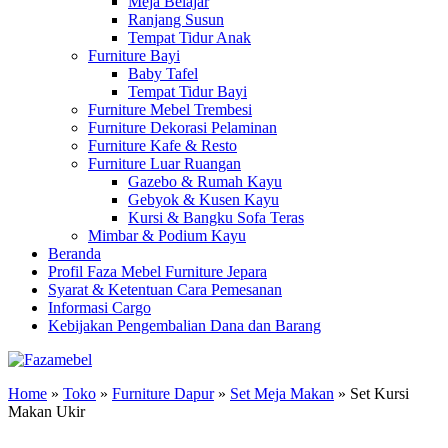
Meja Belajar
Ranjang Susun
Tempat Tidur Anak
Furniture Bayi
Baby Tafel
Tempat Tidur Bayi
Furniture Mebel Trembesi
Furniture Dekorasi Pelaminan
Furniture Kafe & Resto
Furniture Luar Ruangan
Gazebo & Rumah Kayu
Gebyok & Kusen Kayu
Kursi & Bangku Sofa Teras
Mimbar & Podium Kayu
Beranda
Profil Faza Mebel Furniture Jepara
Syarat & Ketentuan Cara Pemesanan
Informasi Cargo
Kebijakan Pengembalian Dana dan Barang
Home
»
Toko
»
Furniture Dapur
»
Set Meja Makan
»
Set Kursi
Makan Ukir