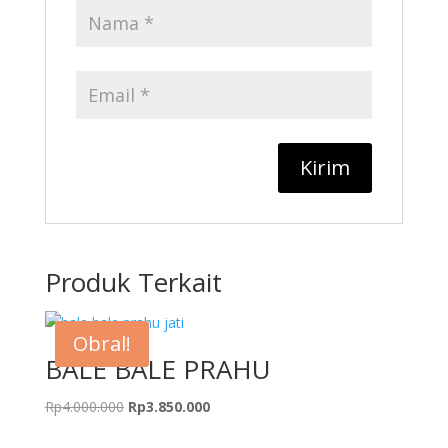
Produk Terkait
Obral!
BALE BALE PRAHU
Harga
Harga
Rp
4.000.000
Rp
3.850.000
aslinya
saat