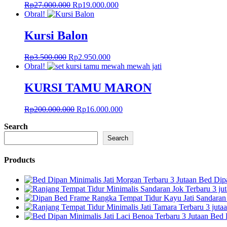
Harga
Harga
Rp
27.000.000
Rp
19.000.000
aslinya
saat
Obral!
adalah:
ini
Rp27.000.000.
adalah:
Kursi Balon
Rp19.000.000.
Harga
Harga
Rp
3.500.000
Rp
2.950.000
aslinya
saat
Obral!
adalah:
ini
Rp3.500.000.
adalah:
KURSI TAMU MARON
Rp2.950.000.
Harga
Harga
Rp
200.000.000
Rp
16.000.000
aslinya
saat
Search
adalah:
ini
Rp200.000.000.
adalah:
Search
Rp16.000.000.
Products
Bed Dipa
Bed 