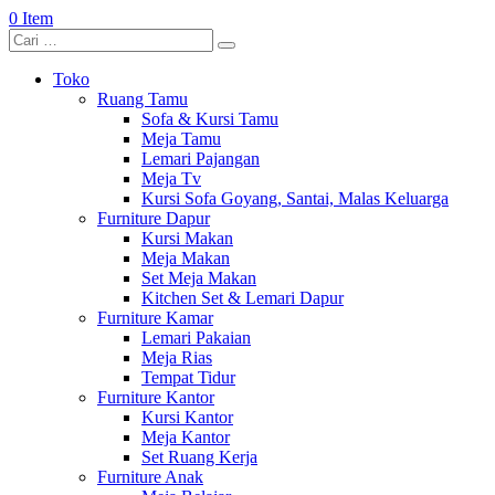
0 Item
Toko
Ruang Tamu
Sofa & Kursi Tamu
Meja Tamu
Lemari Pajangan
Meja Tv
Kursi Sofa Goyang, Santai, Malas Keluarga
Furniture Dapur
Kursi Makan
Meja Makan
Set Meja Makan
Kitchen Set & Lemari Dapur
Furniture Kamar
Lemari Pakaian
Meja Rias
Tempat Tidur
Furniture Kantor
Kursi Kantor
Meja Kantor
Set Ruang Kerja
Furniture Anak