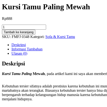
Kursi Tamu Paling Mewah
Rp
888
Kuantitas
Kursi
Tambah ke keranjang
Tamu
SKU:
FMFJ 0348
Kategori:
Sofa & Kursi Tamu
Paling
Mewah
Deskripsi
Informasi Tambahan
Ulasan (0)
Deskripsi
Ku
rsi Tamu Paling
Mewah
, pada artikel kami ini saya akan membe
Kebutuhan tersier sifatnya adalah prestisius karena kebutuhan ini mu
martabatnya akan terangkat. Biasanya kebutuhan tersier hanya bisa 
berpengaruh terhadap kelangsungan hidup manusia karena kebutuhan i
menjalani hidupnya.