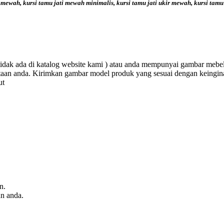
i mewah, kursi tamu jati mewah minimalis, kursi tamu jati ukir mewah, kursi tam
tidak ada di katalog website kami ) atau anda mempunyai gambar meb
aan anda. Kirimkan gambar model produk yang sesuai dengan keingina
ut
n.
n anda.