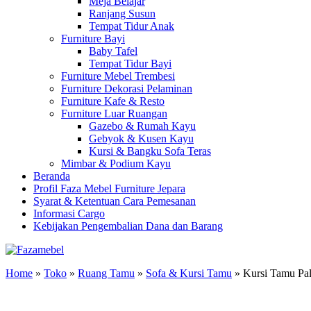
Meja Belajar
Ranjang Susun
Tempat Tidur Anak
Furniture Bayi
Baby Tafel
Tempat Tidur Bayi
Furniture Mebel Trembesi
Furniture Dekorasi Pelaminan
Furniture Kafe & Resto
Furniture Luar Ruangan
Gazebo & Rumah Kayu
Gebyok & Kusen Kayu
Kursi & Bangku Sofa Teras
Mimbar & Podium Kayu
Beranda
Profil Faza Mebel Furniture Jepara
Syarat & Ketentuan Cara Pemesanan
Informasi Cargo
Kebijakan Pengembalian Dana dan Barang
Home
»
Toko
»
Ruang Tamu
»
Sofa & Kursi Tamu
»
Kursi Tamu Pa