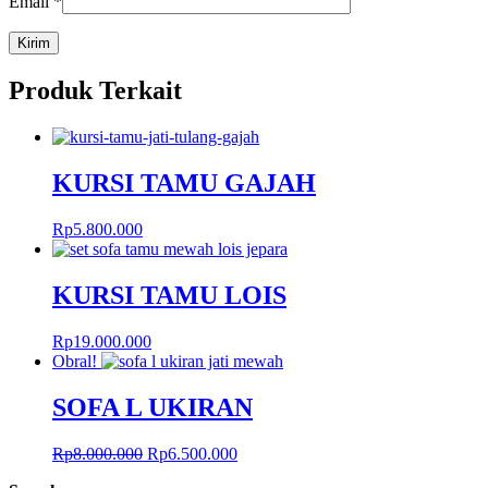
Email
*
Produk Terkait
KURSI TAMU GAJAH
Rp
5.800.000
KURSI TAMU LOIS
Rp
19.000.000
Obral!
SOFA L UKIRAN
Harga
Harga
Rp
8.000.000
Rp
6.500.000
aslinya
saat