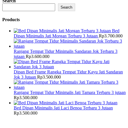
Search
adalah:
ini
Rp8.000.000.
adalah:
Search
Rp6.500.000.
Products
Bed
Dipan Minimalis Jati Morgan Terbaru 3 Jutaan
Rp
3.700.000
Ranjang Tempat Tidur Minimalis Sandaran Jok Terbaru 3
jutaan
Rp
3.600.000
Dipan Bed Frame Rangka Tempat Tidur Kayu Jati Sandaran
Jok 3 Jutaan
Rp
3.500.000
Ranjang Tempat Tidur Minimalis Jati Tamara Terbaru 3 jutaan
Rp
3.500.000
Bed Dipan Minimalis Jati Laci Benoa Terbaru 3 Jutaan
Rp
3.500.000