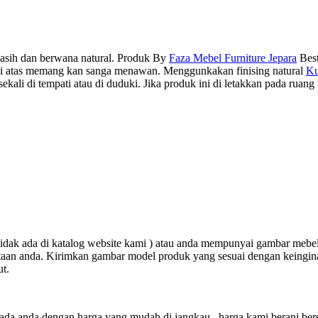
sih dan berwana natural. Produk By
Faza Mebel Furniture Jepara
Best
 di atas memang kan sanga menawan. Menggunkakan finising natural
Ku
ekali di tempati atau di duduki. Jika produk ini di letakkan pada ru
tidak ada di katalog website kami ) atau anda mempunyai gambar meb
aan anda. Kirimkan gambar model produk yang sesuai dengan keingina
t.
ada anda dengan harga yang mudah di jangkau , harga kami berani bers