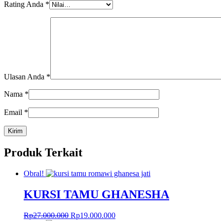
Rating Anda
*
Ulasan Anda
*
Nama
*
Email
*
Produk Terkait
Obral!
KURSI TAMU GHANESHA
Harga
Harga
Rp
27.000.000
Rp
19.000.000