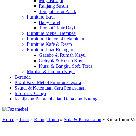
Meja Belajar
Ranjang Susun
Tempat Tidur Anak
Furniture Bayi
Baby Tafel
Tempat Tidur Bayi
Furniture Mebel Trembesi
Furniture Dekorasi Pelaminan
Furniture Kafe & Resto
Furniture Luar Ruangan
Gazebo & Rumah Kayu
Gebyok & Kusen Kayu
Kursi & Bangku Sofa Teras
Mimbar & Podium Kayu
Beranda
Profil Faza Mebel Furniture Jepara
Syarat & Ketentuan Cara Pemesanan
Informasi Cargo
Kebijakan Pengembalian Dana dan Barang
Home
»
Toko
»
Ruang Tamu
»
Sofa & Kursi Tamu
»
Kursi Tamu Me