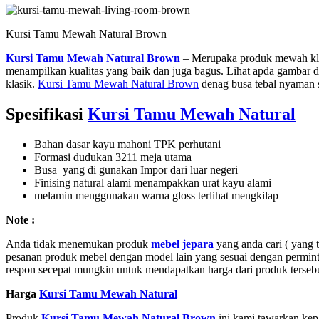
Kursi Tamu Mewah Natural Brown
Kursi Tamu Mewah Natural Brown
– Merupaka produk mewah kla
menampilkan kualitas yang baik dan juga bagus. Lihat apda gambar
klasik.
Kursi Tamu Mewah Natural Brown
denag busa tebal nyaman s
Spesifikasi
Kursi Tamu Mewah Natural
Bahan dasar kayu mahoni TPK perhutani
Formasi dudukan 3211 meja utama
Busa yang di gunakan Impor dari luar negeri
Finising natural alami menampakkan urat kayu alami
melamin menggunakan warna gloss terlihat mengkilap
Note :
Anda tidak menemukan produk
mebel jepara
yang anda cari ( yang 
pesanan produk mebel dengan model lain yang sesuai dengan permint
respon secepat mungkin untuk mendapatkan harga dari produk tersebu
Harga
Kursi Tamu Mewah Natural
Produk
Kursi Tamu Mewah Natural Brown
ini kami tawarkan kep