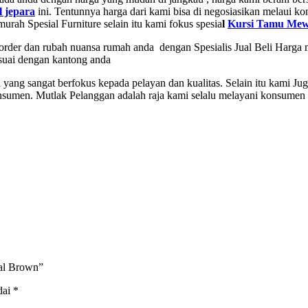
 jepara
ini. Tentunnya harga dari kami bisa di negosiasikan melaui ko
murah Spesial Furniture selain itu kami fokus spesia
l
Kursi Tamu Me
order dan rubah nuansa rumah anda dengan Spesialis Jual Beli Harga m
suai dengan kantong anda
 yang sangat berfokus kepada pelayan dan kualitas. Selain itu kami J
onsumen. Mutlak Pelanggan adalah raja kami selalu melayani konsume
al Brown”
dai
*