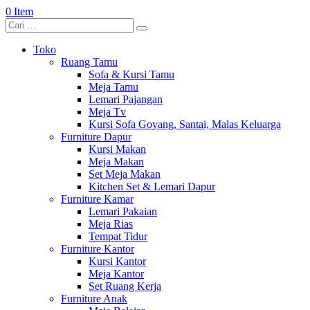
0 Item
Toko
Ruang Tamu
Sofa & Kursi Tamu
Meja Tamu
Lemari Pajangan
Meja Tv
Kursi Sofa Goyang, Santai, Malas Keluarga
Furniture Dapur
Kursi Makan
Meja Makan
Set Meja Makan
Kitchen Set & Lemari Dapur
Furniture Kamar
Lemari Pakaian
Meja Rias
Tempat Tidur
Furniture Kantor
Kursi Kantor
Meja Kantor
Set Ruang Kerja
Furniture Anak