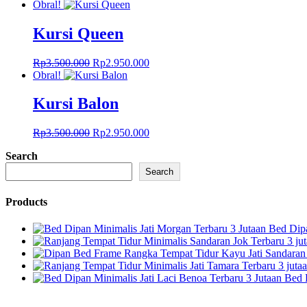
aslinya
saat
Obral!
adalah:
ini
Rp27.000.000.
adalah:
Kursi Queen
Rp19.000.000.
Harga
Harga
Rp
3.500.000
Rp
2.950.000
aslinya
saat
Obral!
adalah:
ini
Rp3.500.000.
adalah:
Kursi Balon
Rp2.950.000.
Harga
Harga
Rp
3.500.000
Rp
2.950.000
aslinya
saat
Search
adalah:
ini
Rp3.500.000.
adalah:
Search
Rp2.950.000.
Products
Bed Dipa
Bed 