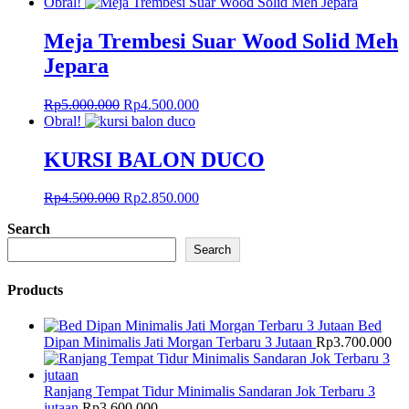
Obral!
Meja Trembesi Suar Wood Solid Meh
Jepara
Harga
Harga
Rp
5.000.000
Rp
4.500.000
aslinya
saat
Obral!
adalah:
ini
Rp5.000.000.
adalah:
KURSI BALON DUCO
Rp4.500.000.
Harga
Harga
Rp
4.500.000
Rp
2.850.000
aslinya
saat
Search
adalah:
ini
Rp4.500.000.
adalah:
Search
Rp2.850.000.
Products
Bed
Dipan Minimalis Jati Morgan Terbaru 3 Jutaan
Rp
3.700.000
Ranjang Tempat Tidur Minimalis Sandaran Jok Terbaru 3
jutaan
Rp
3.600.000