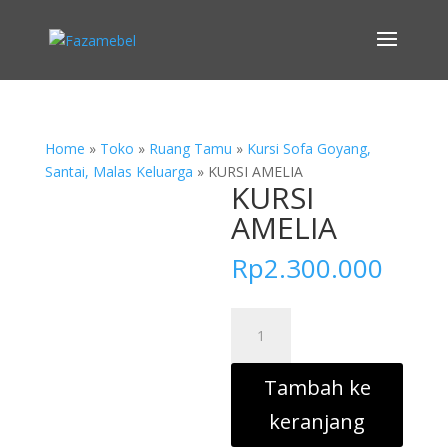
Home
»
Toko
»
Ruang Tamu
»
Kursi Sofa Goyang,
Santai, Malas Keluarga
»
KURSI AMELIA
KURSI
AMELIA
Rp
2.300.000
Kuantitas
KURSI
AMELIA
Tambah ke
keranjang