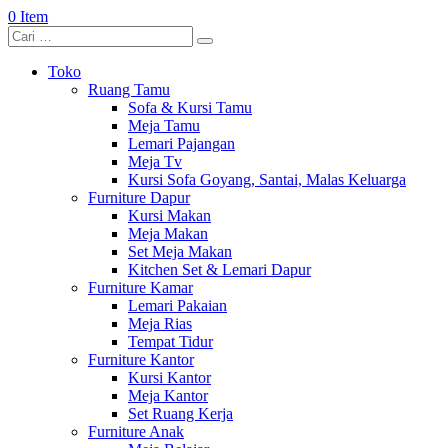
0 Item
Toko
Ruang Tamu
Sofa & Kursi Tamu
Meja Tamu
Lemari Pajangan
Meja Tv
Kursi Sofa Goyang, Santai, Malas Keluarga
Furniture Dapur
Kursi Makan
Meja Makan
Set Meja Makan
Kitchen Set & Lemari Dapur
Furniture Kamar
Lemari Pakaian
Meja Rias
Tempat Tidur
Furniture Kantor
Kursi Kantor
Meja Kantor
Set Ruang Kerja
Furniture Anak