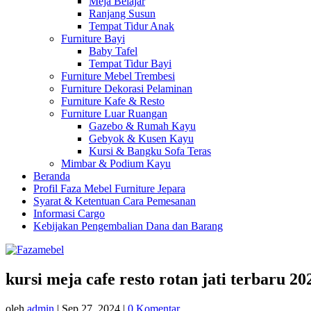
Meja Belajar
Ranjang Susun
Tempat Tidur Anak
Furniture Bayi
Baby Tafel
Tempat Tidur Bayi
Furniture Mebel Trembesi
Furniture Dekorasi Pelaminan
Furniture Kafe & Resto
Furniture Luar Ruangan
Gazebo & Rumah Kayu
Gebyok & Kusen Kayu
Kursi & Bangku Sofa Teras
Mimbar & Podium Kayu
Beranda
Profil Faza Mebel Furniture Jepara
Syarat & Ketentuan Cara Pemesanan
Informasi Cargo
Kebijakan Pengembalian Dana dan Barang
kursi meja cafe resto rotan jati terbaru 20
oleh
admin
|
Sep 27, 2024
|
0 Komentar