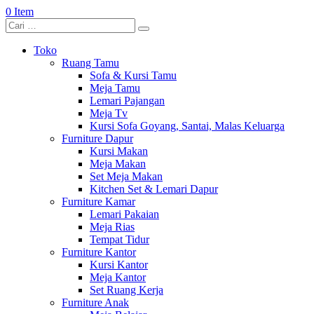
0 Item
Toko
Ruang Tamu
Sofa & Kursi Tamu
Meja Tamu
Lemari Pajangan
Meja Tv
Kursi Sofa Goyang, Santai, Malas Keluarga
Furniture Dapur
Kursi Makan
Meja Makan
Set Meja Makan
Kitchen Set & Lemari Dapur
Furniture Kamar
Lemari Pakaian
Meja Rias
Tempat Tidur
Furniture Kantor
Kursi Kantor
Meja Kantor
Set Ruang Kerja
Furniture Anak