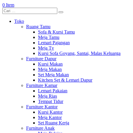
0 Item
Toko
Ruang Tamu
Sofa & Kursi Tamu
Meja Tamu
Lemari Pajangan
Meja Tv
Kursi Sofa Goyang, Santai, Malas Keluarga
Furniture Dapur
Kursi Makan
Meja Makan
Set Meja Makan
Kitchen Set & Lemari Dapur
Furniture Kamar
Lemari Pakaian
Meja Rias
Tempat Tidur
Furniture Kantor
Kursi Kantor
Meja Kantor
Set Ruang Kerja
Furniture Anak