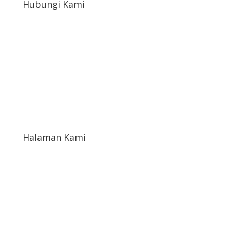
Hubungi Kami
afahrudin519@gmail.com
+6822-1654-4898
Jl. Paving Kampoeng sembada Ukir rt10/02 Ds.
Petekeyan Kec. Tahunan Kab. Jepara Prop. Jawa
Tengah Indonesia
Halaman Kami
Kontak Kami
Tentang Kami
Katalog Toko