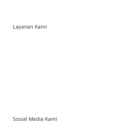
Blog
Layanan Kami
Syarat & Ketentuan
Syarat Return & Refund
Kebijakan Privasi
Informasi Cargo
Akun Saya
Sosial Media Kami