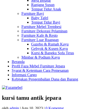
Meja Belajar
Ranjang Susun
Tempat Tidur Anak
Furniture Bayi
Baby Tafel
Tempat Tidur Bayi
Furniture Mebel Trembesi
Furniture Dekorasi Pelaminan
Furniture Kafe & Resto
Furniture Luar Ruangan
Gazebo & Rumah Kayu
Gebyok & Kusen Kayu
Kursi & Bangku Sofa Teras
Mimbar & Podium Kayu
Beranda
Profil Faza Mebel Furniture Jepara
Syarat & Ketentuan Cara Pemesanan
Informasi Cargo
Kebijakan Pengembalian Dana dan Barang
kursi tamu antik jepara
oleh
admin
|
Agu 10, 2023
|
0 Komentar