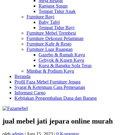
Meja Belajar
Ranjang Susun
Tempat Tidur Anak
Furniture Bayi
Baby Tafel
Tempat Tidur Bayi
Furniture Mebel Trembesi
Furniture Dekorasi Pelaminan
Furniture Kafe & Resto
Furniture Luar Ruangan
Gazebo & Rumah Kayu
Gebyok & Kusen Kayu
Kursi & Bangku Sofa Teras
Mimbar & Podium Kayu
Beranda
Profil Faza Mebel Furniture Jepara
Syarat & Ketentuan Cara Pemesanan
Informasi Cargo
Kebijakan Pengembalian Dana dan Barang
jual mebel jati jepara online murah
oleh
admin
|
Agu 15, 2023
|
0 Komentar