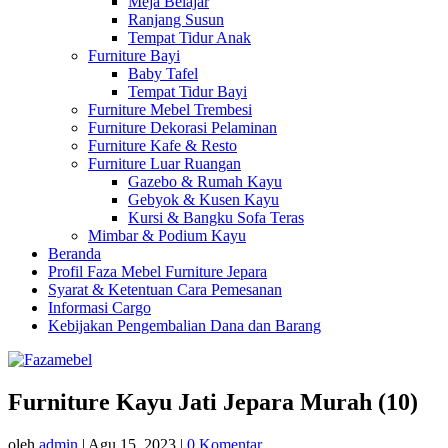
Meja Belajar
Ranjang Susun
Tempat Tidur Anak
Furniture Bayi
Baby Tafel
Tempat Tidur Bayi
Furniture Mebel Trembesi
Furniture Dekorasi Pelaminan
Furniture Kafe & Resto
Furniture Luar Ruangan
Gazebo & Rumah Kayu
Gebyok & Kusen Kayu
Kursi & Bangku Sofa Teras
Mimbar & Podium Kayu
Beranda
Profil Faza Mebel Furniture Jepara
Syarat & Ketentuan Cara Pemesanan
Informasi Cargo
Kebijakan Pengembalian Dana dan Barang
Furniture Kayu Jati Jepara Murah (10)
oleh
admin
|
Agu 15, 2023
|
0 Komentar