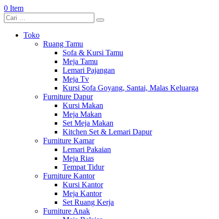
0 Item
Toko
Ruang Tamu
Sofa & Kursi Tamu
Meja Tamu
Lemari Pajangan
Meja Tv
Kursi Sofa Goyang, Santai, Malas Keluarga
Furniture Dapur
Kursi Makan
Meja Makan
Set Meja Makan
Kitchen Set & Lemari Dapur
Furniture Kamar
Lemari Pakaian
Meja Rias
Tempat Tidur
Furniture Kantor
Kursi Kantor
Meja Kantor
Set Ruang Kerja
Furniture Anak