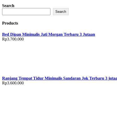
Search
Search
Products
Bed Dipan Minimalis Jati Morgan Terbaru 3 Jutaan
Rp
3.700.000
Ranjang Tempat Tidur Minimalis Sandaran Jok Terbaru 3 juta
Rp
3.600.000