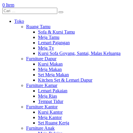
0 Item
Toko
Ruang Tamu
Sofa & Kursi Tamu
Meja Tamu
Lemari Pajangan
Meja Tv
Kursi Sofa Goyang, Santai, Malas Keluarga
Furniture Dapur
Kursi Makan
Meja Makan
Set Meja Makan
Kitchen Set & Lemari Dapur
Furniture Kamar
Lemari Pakaian
Meja Rias
Tempat Tidur
Furniture Kantor
Kursi Kantor
Meja Kantor
Set Ruang Kerja
Furniture Anak