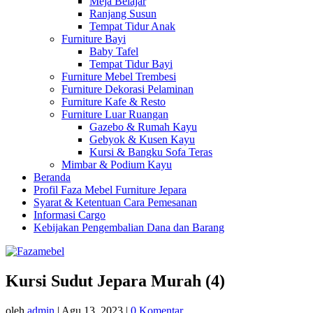
Meja Belajar
Ranjang Susun
Tempat Tidur Anak
Furniture Bayi
Baby Tafel
Tempat Tidur Bayi
Furniture Mebel Trembesi
Furniture Dekorasi Pelaminan
Furniture Kafe & Resto
Furniture Luar Ruangan
Gazebo & Rumah Kayu
Gebyok & Kusen Kayu
Kursi & Bangku Sofa Teras
Mimbar & Podium Kayu
Beranda
Profil Faza Mebel Furniture Jepara
Syarat & Ketentuan Cara Pemesanan
Informasi Cargo
Kebijakan Pengembalian Dana dan Barang
Kursi Sudut Jepara Murah (4)
oleh
admin
|
Agu 13, 2023
|
0 Komentar