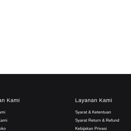
an Kami
Layanan Kami
ami
Syarat & Ketentuan
Kami
Syarat Return & Refund
oko
Kebijakan Privasi