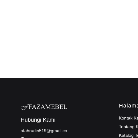
Halam
Kontak K
Hubungi Kami
Tentang 
afahrudin519@gmail.co
Katalog T
m