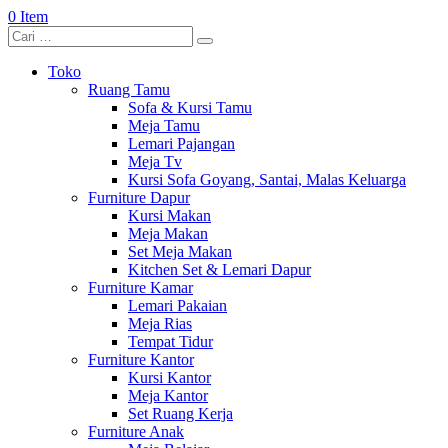
0 Item
Toko
Ruang Tamu
Sofa & Kursi Tamu
Meja Tamu
Lemari Pajangan
Meja Tv
Kursi Sofa Goyang, Santai, Malas Keluarga
Furniture Dapur
Kursi Makan
Meja Makan
Set Meja Makan
Kitchen Set & Lemari Dapur
Furniture Kamar
Lemari Pakaian
Meja Rias
Tempat Tidur
Furniture Kantor
Kursi Kantor
Meja Kantor
Set Ruang Kerja
Furniture Anak