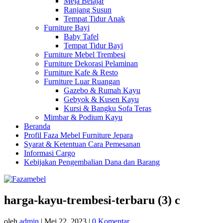
Meja Belajar
Ranjang Susun
Tempat Tidur Anak
Furniture Bayi
Baby Tafel
Tempat Tidur Bayi
Furniture Mebel Trembesi
Furniture Dekorasi Pelaminan
Furniture Kafe & Resto
Furniture Luar Ruangan
Gazebo & Rumah Kayu
Gebyok & Kusen Kayu
Kursi & Bangku Sofa Teras
Mimbar & Podium Kayu
Beranda
Profil Faza Mebel Furniture Jepara
Syarat & Ketentuan Cara Pemesanan
Informasi Cargo
Kebijakan Pengembalian Dana dan Barang
harga-kayu-trembesi-terbaru (3) c
oleh
admin
|
Mei 22, 2023
|
0 Komentar