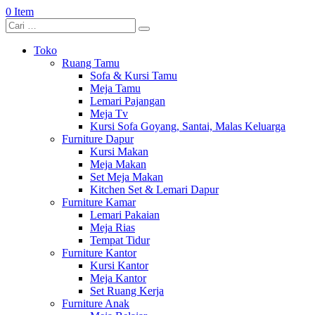
0 Item
Toko
Ruang Tamu
Sofa & Kursi Tamu
Meja Tamu
Lemari Pajangan
Meja Tv
Kursi Sofa Goyang, Santai, Malas Keluarga
Furniture Dapur
Kursi Makan
Meja Makan
Set Meja Makan
Kitchen Set & Lemari Dapur
Furniture Kamar
Lemari Pakaian
Meja Rias
Tempat Tidur
Furniture Kantor
Kursi Kantor
Meja Kantor
Set Ruang Kerja
Furniture Anak