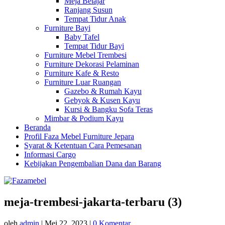
Meja Belajar
Ranjang Susun
Tempat Tidur Anak
Furniture Bayi
Baby Tafel
Tempat Tidur Bayi
Furniture Mebel Trembesi
Furniture Dekorasi Pelaminan
Furniture Kafe & Resto
Furniture Luar Ruangan
Gazebo & Rumah Kayu
Gebyok & Kusen Kayu
Kursi & Bangku Sofa Teras
Mimbar & Podium Kayu
Beranda
Profil Faza Mebel Furniture Jepara
Syarat & Ketentuan Cara Pemesanan
Informasi Cargo
Kebijakan Pengembalian Dana dan Barang
meja-trembesi-jakarta-terbaru (3)
oleh
admin
|
Mei 22, 2023
|
0 Komentar