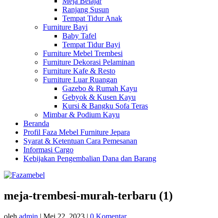
Meja Belajar
Ranjang Susun
Tempat Tidur Anak
Furniture Bayi
Baby Tafel
Tempat Tidur Bayi
Furniture Mebel Trembesi
Furniture Dekorasi Pelaminan
Furniture Kafe & Resto
Furniture Luar Ruangan
Gazebo & Rumah Kayu
Gebyok & Kusen Kayu
Kursi & Bangku Sofa Teras
Mimbar & Podium Kayu
Beranda
Profil Faza Mebel Furniture Jepara
Syarat & Ketentuan Cara Pemesanan
Informasi Cargo
Kebijakan Pengembalian Dana dan Barang
meja-trembesi-murah-terbaru (1)
oleh
admin
|
Mei 22, 2023
|
0 Komentar