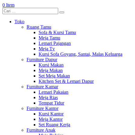
0 Item
Toko
Ruang Tamu
Sofa & Kursi Tamu
Meja Tamu
Lemari Pajangan
Meja Tv
Kursi Sofa Goyang, Santai, Malas Keluarga
Furniture Dapur
Kursi Makan
Meja Makan
Set Meja Makan
Kitchen Set & Lemari Dapur
Furniture Kamar
Lemari Pakaian
Meja Rias
Tempat Tidur
Furniture Kantor
Kursi Kantor
Meja Kantor
Set Ruang Kerja
Furniture Anak