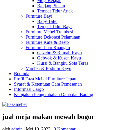
Meja Belajar
Ranjang Susun
Tempat Tidur Anak
Furniture Bayi
Baby Tafel
Tempat Tidur Bayi
Furniture Mebel Trembesi
Furniture Dekorasi Pelaminan
Furniture Kafe & Resto
Furniture Luar Ruangan
Gazebo & Rumah Kayu
Gebyok & Kusen Kayu
Kursi & Bangku Sofa Teras
Mimbar & Podium Kayu
Beranda
Profil Faza Mebel Furniture Jepara
Syarat & Ketentuan Cara Pemesanan
Informasi Cargo
Kebijakan Pengembalian Dana dan Barang
jual meja makan mewah bogor
oleh
admin
|
Mei 10, 2023
|
0 Komentar