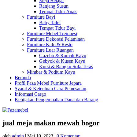
Meja Belajar
Ranjang Susun
Tempat Tidur Anak
Furniture Bayi
Baby Tafel
Tempat Tidur Bayi
Furniture Mebel Trembesi
Furniture Dekorasi Pelaminan
Furniture Kafe & Resto
Furniture Luar Ruangan
Gazebo & Rumah Kayu
Gebyok & Kusen Kayu
Kursi & Bangku Sofa Teras
Mimbar & Podium Kayu
Beranda
Profil Faza Mebel Furniture Jepara
Syarat & Ketentuan Cara Pemesanan
Informasi Cargo
Kebijakan Pengembalian Dana dan Barang
jual meja makan mewah bogor
oleh
admin
|
Mei 10, 2023
|
0 Komentar