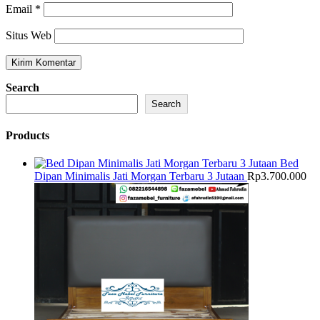
Email
*
Situs Web
Search
Search
Products
Bed
Dipan Minimalis Jati Morgan Terbaru 3 Jutaan
Rp
3.700.000