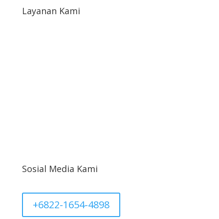
Layanan Kami
Syarat & Ketentuan
Syarat Return & Refund
Kebijakan Privasi
Informasi Cargo
Akun Saya
Sosial Media Kami
+6822-1654-4898