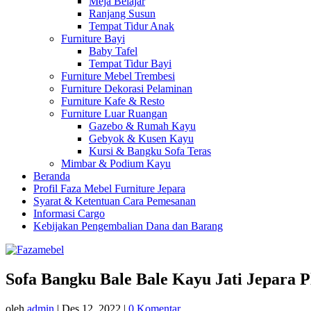
Meja Belajar
Ranjang Susun
Tempat Tidur Anak
Furniture Bayi
Baby Tafel
Tempat Tidur Bayi
Furniture Mebel Trembesi
Furniture Dekorasi Pelaminan
Furniture Kafe & Resto
Furniture Luar Ruangan
Gazebo & Rumah Kayu
Gebyok & Kusen Kayu
Kursi & Bangku Sofa Teras
Mimbar & Podium Kayu
Beranda
Profil Faza Mebel Furniture Jepara
Syarat & Ketentuan Cara Pemesanan
Informasi Cargo
Kebijakan Pengembalian Dana dan Barang
Sofa Bangku Bale Bale Kayu Jati Jepara P
oleh
admin
|
Des 12, 2022
|
0 Komentar