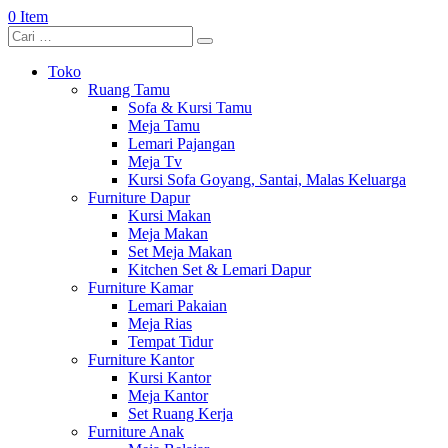
0 Item
Toko
Ruang Tamu
Sofa & Kursi Tamu
Meja Tamu
Lemari Pajangan
Meja Tv
Kursi Sofa Goyang, Santai, Malas Keluarga
Furniture Dapur
Kursi Makan
Meja Makan
Set Meja Makan
Kitchen Set & Lemari Dapur
Furniture Kamar
Lemari Pakaian
Meja Rias
Tempat Tidur
Furniture Kantor
Kursi Kantor
Meja Kantor
Set Ruang Kerja
Furniture Anak