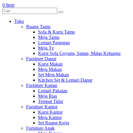
0 Item
Toko
Ruang Tamu
Sofa & Kursi Tamu
Meja Tamu
Lemari Pajangan
Meja Tv
Kursi Sofa Goyang, Santai, Malas Keluarga
Furniture Dapur
Kursi Makan
Meja Makan
Set Meja Makan
Kitchen Set & Lemari Dapur
Furniture Kamar
Lemari Pakaian
Meja Rias
Tempat Tidur
Furniture Kantor
Kursi Kantor
Meja Kantor
Set Ruang Kerja
Furniture Anak