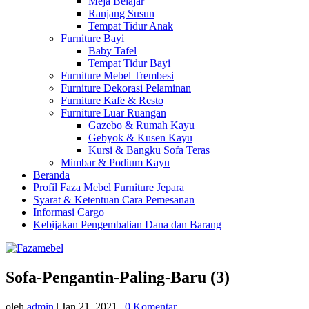
Meja Belajar
Ranjang Susun
Tempat Tidur Anak
Furniture Bayi
Baby Tafel
Tempat Tidur Bayi
Furniture Mebel Trembesi
Furniture Dekorasi Pelaminan
Furniture Kafe & Resto
Furniture Luar Ruangan
Gazebo & Rumah Kayu
Gebyok & Kusen Kayu
Kursi & Bangku Sofa Teras
Mimbar & Podium Kayu
Beranda
Profil Faza Mebel Furniture Jepara
Syarat & Ketentuan Cara Pemesanan
Informasi Cargo
Kebijakan Pengembalian Dana dan Barang
Sofa-Pengantin-Paling-Baru (3)
oleh
admin
|
Jan 21, 2021
|
0 Komentar