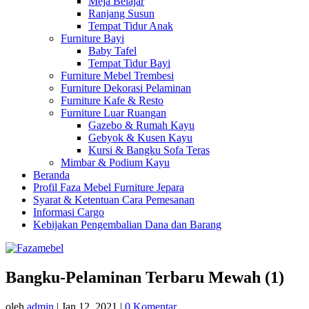
Meja Belajar
Ranjang Susun
Tempat Tidur Anak
Furniture Bayi
Baby Tafel
Tempat Tidur Bayi
Furniture Mebel Trembesi
Furniture Dekorasi Pelaminan
Furniture Kafe & Resto
Furniture Luar Ruangan
Gazebo & Rumah Kayu
Gebyok & Kusen Kayu
Kursi & Bangku Sofa Teras
Mimbar & Podium Kayu
Beranda
Profil Faza Mebel Furniture Jepara
Syarat & Ketentuan Cara Pemesanan
Informasi Cargo
Kebijakan Pengembalian Dana dan Barang
Bangku-Pelaminan Terbaru Mewah (1)
oleh
admin
|
Jan 12, 2021
|
0 Komentar