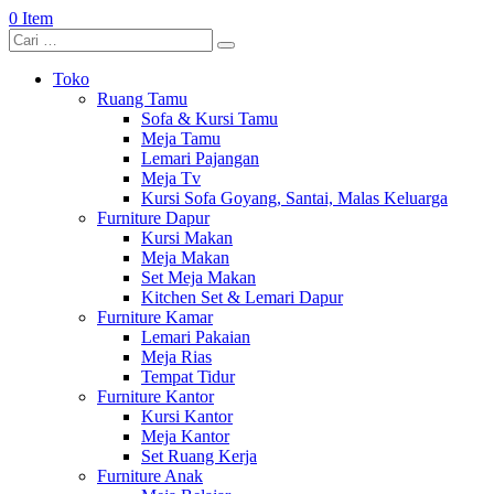
0 Item
Toko
Ruang Tamu
Sofa & Kursi Tamu
Meja Tamu
Lemari Pajangan
Meja Tv
Kursi Sofa Goyang, Santai, Malas Keluarga
Furniture Dapur
Kursi Makan
Meja Makan
Set Meja Makan
Kitchen Set & Lemari Dapur
Furniture Kamar
Lemari Pakaian
Meja Rias
Tempat Tidur
Furniture Kantor
Kursi Kantor
Meja Kantor
Set Ruang Kerja
Furniture Anak