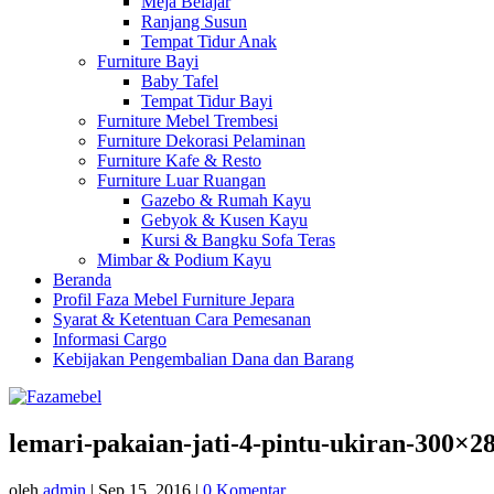
Meja Belajar
Ranjang Susun
Tempat Tidur Anak
Furniture Bayi
Baby Tafel
Tempat Tidur Bayi
Furniture Mebel Trembesi
Furniture Dekorasi Pelaminan
Furniture Kafe & Resto
Furniture Luar Ruangan
Gazebo & Rumah Kayu
Gebyok & Kusen Kayu
Kursi & Bangku Sofa Teras
Mimbar & Podium Kayu
Beranda
Profil Faza Mebel Furniture Jepara
Syarat & Ketentuan Cara Pemesanan
Informasi Cargo
Kebijakan Pengembalian Dana dan Barang
lemari-pakaian-jati-4-pintu-ukiran-300×2
oleh
admin
|
Sep 15, 2016
|
0 Komentar