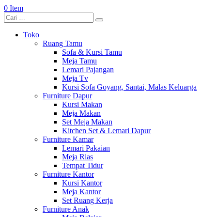
0 Item
Toko
Ruang Tamu
Sofa & Kursi Tamu
Meja Tamu
Lemari Pajangan
Meja Tv
Kursi Sofa Goyang, Santai, Malas Keluarga
Furniture Dapur
Kursi Makan
Meja Makan
Set Meja Makan
Kitchen Set & Lemari Dapur
Furniture Kamar
Lemari Pakaian
Meja Rias
Tempat Tidur
Furniture Kantor
Kursi Kantor
Meja Kantor
Set Ruang Kerja
Furniture Anak