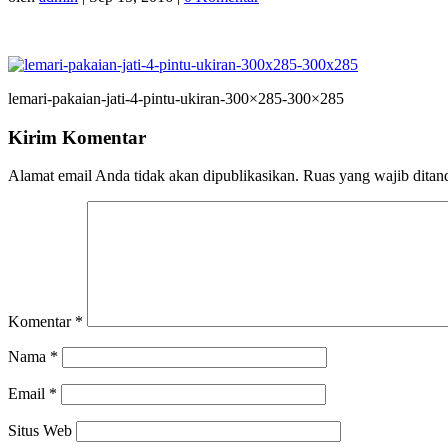
lemari-pakaian-jati-4-pintu-ukiran-300×285-300×285
Kirim Komentar
Alamat email Anda tidak akan dipublikasikan.
Ruas yang wajib ditan
Komentar
*
Nama
*
Email
*
Situs Web