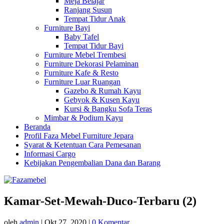
Meja Belajar
Ranjang Susun
Tempat Tidur Anak
Furniture Bayi
Baby Tafel
Tempat Tidur Bayi
Furniture Mebel Trembesi
Furniture Dekorasi Pelaminan
Furniture Kafe & Resto
Furniture Luar Ruangan
Gazebo & Rumah Kayu
Gebyok & Kusen Kayu
Kursi & Bangku Sofa Teras
Mimbar & Podium Kayu
Beranda
Profil Faza Mebel Furniture Jepara
Syarat & Ketentuan Cara Pemesanan
Informasi Cargo
Kebijakan Pengembalian Dana dan Barang
Kamar-Set-Mewah-Duco-Terbaru (2)
oleh
admin
|
Okt 27, 2020
|
0 Komentar