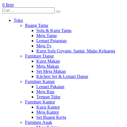
0 Item
Toko
Ruang Tamu
Sofa & Kursi Tamu
Meja Tamu
Lemari Pajangan
Meja Tv
Kursi Sofa Goyang, Santai, Malas Keluarga
Furniture Dapur
Kursi Makan
Meja Makan
Set Meja Makan
Kitchen Set & Lemari Dapur
Furniture Kamar
Lemari Pakaian
Meja Rias
Tempat Tidur
Furniture Kantor
Kursi Kantor
Meja Kantor
Set Ruang Kerja
Furniture Anak