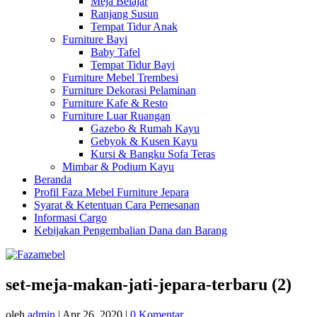
Meja Belajar
Ranjang Susun
Tempat Tidur Anak
Furniture Bayi
Baby Tafel
Tempat Tidur Bayi
Furniture Mebel Trembesi
Furniture Dekorasi Pelaminan
Furniture Kafe & Resto
Furniture Luar Ruangan
Gazebo & Rumah Kayu
Gebyok & Kusen Kayu
Kursi & Bangku Sofa Teras
Mimbar & Podium Kayu
Beranda
Profil Faza Mebel Furniture Jepara
Syarat & Ketentuan Cara Pemesanan
Informasi Cargo
Kebijakan Pengembalian Dana dan Barang
set-meja-makan-jati-jepara-terbaru (2)
oleh
admin
|
Apr 26, 2020
|
0 Komentar