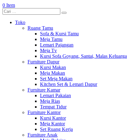
0 Item
Toko
Ruang Tamu
Sofa & Kursi Tamu
Meja Tamu
Lemari Pajangan
Meja Tv
Kursi Sofa Goyang, Santai, Malas Keluarga
Furniture Dapur
Kursi Makan
Meja Makan
Set Meja Makan
Kitchen Set & Lemari Dapur
Furniture Kamar
Lemari Pakaian
Meja Rias
Tempat Tidur
Furniture Kantor
Kursi Kantor
Meja Kantor
Set Ruang Kerja
Furniture Anak