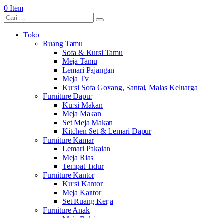
0 Item
Toko
Ruang Tamu
Sofa & Kursi Tamu
Meja Tamu
Lemari Pajangan
Meja Tv
Kursi Sofa Goyang, Santai, Malas Keluarga
Furniture Dapur
Kursi Makan
Meja Makan
Set Meja Makan
Kitchen Set & Lemari Dapur
Furniture Kamar
Lemari Pakaian
Meja Rias
Tempat Tidur
Furniture Kantor
Kursi Kantor
Meja Kantor
Set Ruang Kerja
Furniture Anak