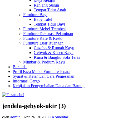
Meja Belajar
Ranjang Susun
Tempat Tidur Anak
Furniture Bayi
Baby Tafel
Tempat Tidur Bayi
Furniture Mebel Trembesi
Furniture Dekorasi Pelaminan
Furniture Kafe & Resto
Furniture Luar Ruangan
Gazebo & Rumah Kayu
Gebyok & Kusen Kayu
Kursi & Bangku Sofa Teras
Mimbar & Podium Kayu
Beranda
Profil Faza Mebel Furniture Jepara
Syarat & Ketentuan Cara Pemesanan
Informasi Cargo
Kebijakan Pengembalian Dana dan Barang
jendela-gebyok-ukir (3)
oleh
admin
|
Apr 26, 2020
|
0 Komentar