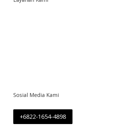
Syarat & Ketentuan
Syarat Return & Refund
Kebijakan Privasi
Informasi Cargo
Akun Saya
Sosial Media Kami
+6822-1654-4898