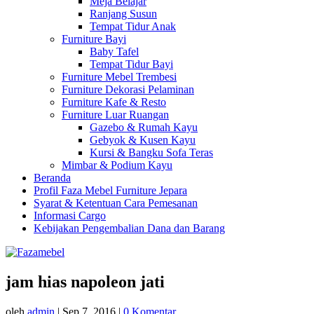
Meja Belajar
Ranjang Susun
Tempat Tidur Anak
Furniture Bayi
Baby Tafel
Tempat Tidur Bayi
Furniture Mebel Trembesi
Furniture Dekorasi Pelaminan
Furniture Kafe & Resto
Furniture Luar Ruangan
Gazebo & Rumah Kayu
Gebyok & Kusen Kayu
Kursi & Bangku Sofa Teras
Mimbar & Podium Kayu
Beranda
Profil Faza Mebel Furniture Jepara
Syarat & Ketentuan Cara Pemesanan
Informasi Cargo
Kebijakan Pengembalian Dana dan Barang
jam hias napoleon jati
oleh
admin
|
Sep 7, 2016
|
0 Komentar