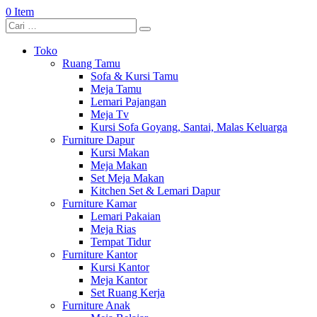
0 Item
Toko
Ruang Tamu
Sofa & Kursi Tamu
Meja Tamu
Lemari Pajangan
Meja Tv
Kursi Sofa Goyang, Santai, Malas Keluarga
Furniture Dapur
Kursi Makan
Meja Makan
Set Meja Makan
Kitchen Set & Lemari Dapur
Furniture Kamar
Lemari Pakaian
Meja Rias
Tempat Tidur
Furniture Kantor
Kursi Kantor
Meja Kantor
Set Ruang Kerja
Furniture Anak