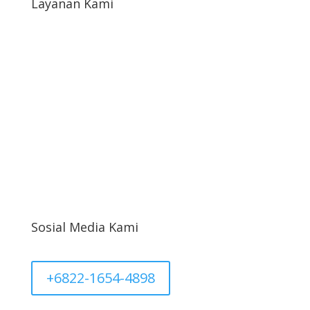
Layanan Kami
Syarat & Ketentuan
Syarat Return & Refund
Kebijakan Privasi
Informasi Cargo
Akun Saya
Sosial Media Kami
+6822-1654-4898