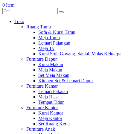
0 Item
Toko
Ruang Tamu
Sofa & Kursi Tamu
Meja Tamu
Lemari Pajangan
Meja Tv
Kursi Sofa Goyang, Santai, Malas Keluarga
Furniture Dapur
Kursi Makan
Meja Makan
Set Meja Makan
Kitchen Set & Lemari Dapur
Furniture Kamar
Lemari Pakaian
Meja Rias
Tempat Tidur
Furniture Kantor
Kursi Kantor
Meja Kantor
Set Ruang Kerja
Furniture Anak