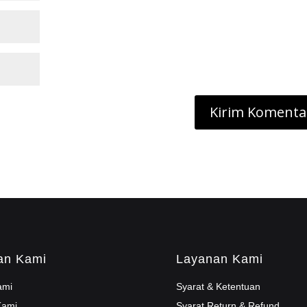
an Kami
Layanan Kami
ami
Syarat & Ketentuan
Kami
Syarat Return & Refund