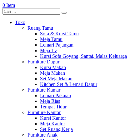
0 Item
Toko
Ruang Tamu
Sofa & Kursi Tamu
Meja Tamu
Lemari Pajangan
Meja Tv
Kursi Sofa Goyang, Santai, Malas Keluarga
Furniture Dapur
Kursi Makan
Meja Makan
Set Meja Makan
Kitchen Set & Lemari Dapur
Furniture Kamar
Lemari Pakaian
Meja Rias
Tempat Tidur
Furniture Kantor
Kursi Kantor
Meja Kantor
Set Ruang Kerja
Furniture Anak