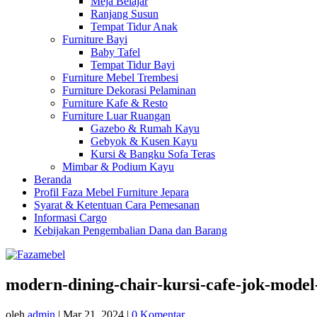
Meja Belajar
Ranjang Susun
Tempat Tidur Anak
Furniture Bayi
Baby Tafel
Tempat Tidur Bayi
Furniture Mebel Trembesi
Furniture Dekorasi Pelaminan
Furniture Kafe & Resto
Furniture Luar Ruangan
Gazebo & Rumah Kayu
Gebyok & Kusen Kayu
Kursi & Bangku Sofa Teras
Mimbar & Podium Kayu
Beranda
Profil Faza Mebel Furniture Jepara
Syarat & Ketentuan Cara Pemesanan
Informasi Cargo
Kebijakan Pengembalian Dana dan Barang
modern-dining-chair-kursi-cafe-jok-model
oleh
admin
|
Mar 21, 2024
|
0 Komentar