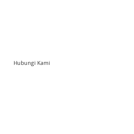
Hubungi Kami
afahrudin519@gmail.com
+6822-1654-4898
Jl. Paving Kampoeng sembada Ukir rt10/02 Ds.
Petekeyan Kec. Tahunan Kab. Jepara Prop. Jawa
Tengah Indonesia