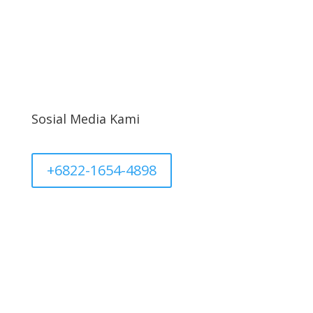
Kebijakan Privasi
Informasi Cargo
Akun Saya
Sosial Media Kami
+6822-1654-4898