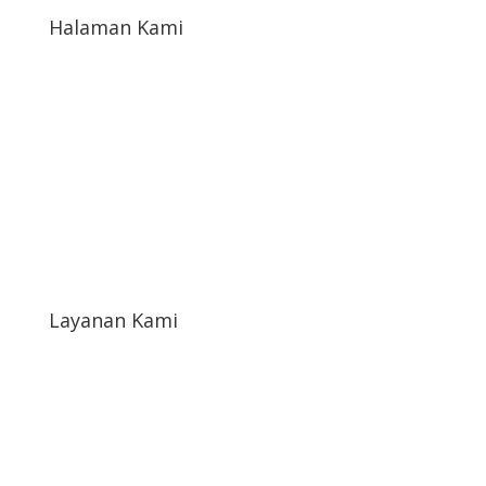
Halaman Kami
Kontak Kami
Tentang Kami
Katalog Toko
Blog
Layanan Kami
Syarat & Ketentuan
Syarat Return & Refund