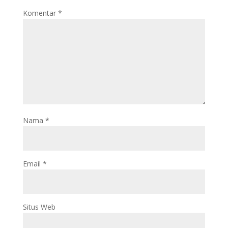
Komentar
*
Nama
*
Email
*
Situs Web