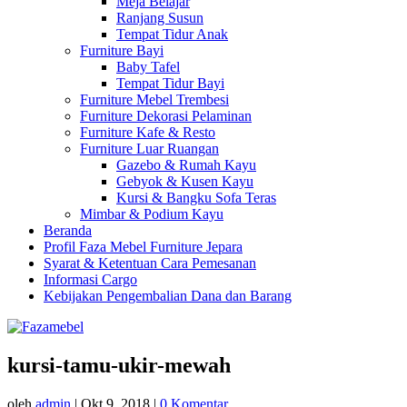
Meja Belajar
Ranjang Susun
Tempat Tidur Anak
Furniture Bayi
Baby Tafel
Tempat Tidur Bayi
Furniture Mebel Trembesi
Furniture Dekorasi Pelaminan
Furniture Kafe & Resto
Furniture Luar Ruangan
Gazebo & Rumah Kayu
Gebyok & Kusen Kayu
Kursi & Bangku Sofa Teras
Mimbar & Podium Kayu
Beranda
Profil Faza Mebel Furniture Jepara
Syarat & Ketentuan Cara Pemesanan
Informasi Cargo
Kebijakan Pengembalian Dana dan Barang
kursi-tamu-ukir-mewah
oleh
admin
|
Okt 9, 2018
|
0 Komentar